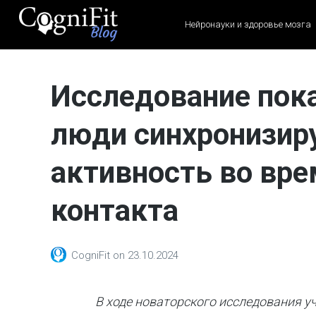
Нейронауки и здоровье мозга
CogniFit
Blog: Brain
Исследование пока
Health
News
люди синхронизир
Brain Training, Mental
Health, and Wellness
активность во вре
контакта
CogniFit
on
23.10.2024
В ходе новаторского исследования у