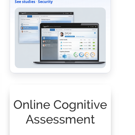
See studies
·
Security