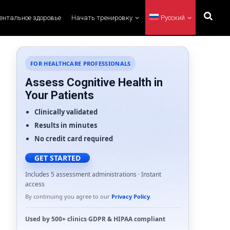
ментальное здоровье
Начать тренировку
Русский
FOR HEALTHCARE PROFESSIONALS
Assess Cognitive Health in
Your Patients
Clinically validated
Results in minutes
No credit card required
GET STARTED
Includes 5 assessment administrations · Instant
access
By continuing you agree to our
Privacy Policy
.
Used by
500+ clinics
·
GDPR
&
HIPAA
compliant