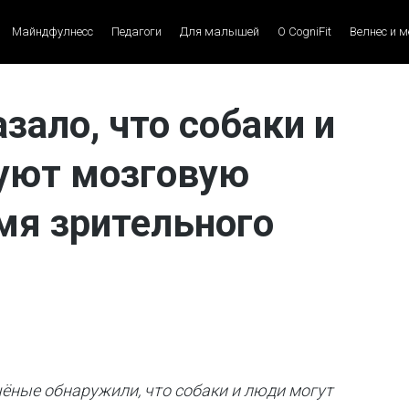
Майндфулнесс
Педагоги
Для малышей
О CogniFit
Велнес и 
зало, что собаки и
уют мозговую
мя зрительного
чёные обнаружили, что собаки и люди могут