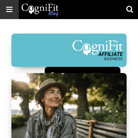
CogniFit
Blog: Brain
Health
News
Brain Training,
Mental Health, and
Wellness
Зарегистрироваться