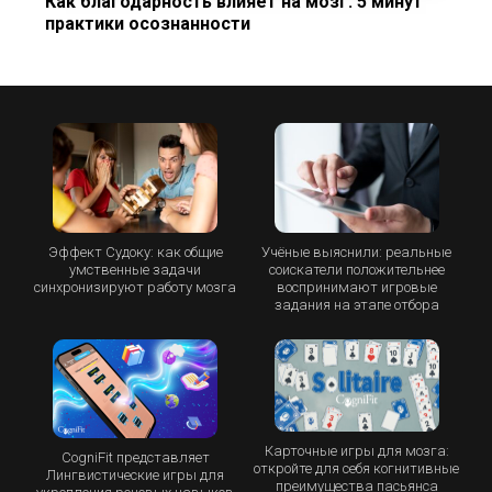
Как благодарность влияет на мозг: 5 минут
практики осознанности
Эффект Судоку: как общие
Учёные выяснили: реальные
умственные задачи
соискатели положительнее
синхронизируют работу мозга
воспринимают игровые
задания на этапе отбора
Карточные игры для мозга:
CogniFit представляет
откройте для себя когнитивные
Лингвистические игры для
преимущества пасьянса