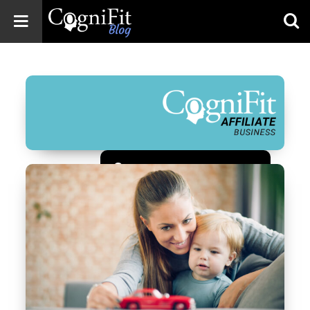
CogniFit
Blog: Brain
Health
News
Brain Training,
Mental Health, and
Wellness
Зарегистрироваться