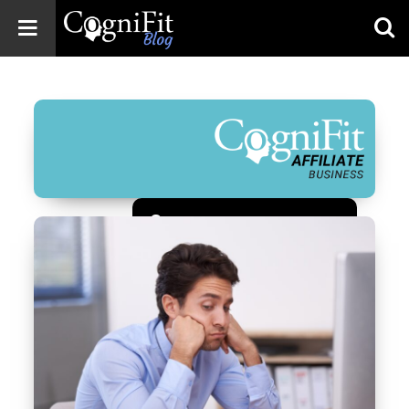
CogniFit
Blog: Brain
Health
News
Brain Training,
Mental Health, and
Wellness
Зарегистрироваться