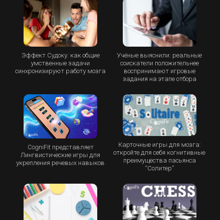
Эффект Судоку: как общие
Учёные выяснили: реальные
умственные задачи
соискатели положительнее
синхронизируют работу мозга
воспринимают игровые
задания на этапе отбора
Карточные игры для мозга:
CogniFit представляет
откройте для себя когнитивные
Лингвистические игры для
преимущества пасьянса
укрепления речевых навыков
“Cолитер”