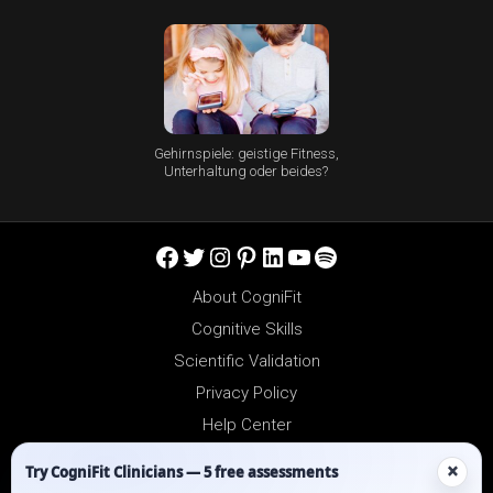
Gehirnspiele: geistige Fitness,
Unterhaltung oder beides?
Facebook
Twitter
Instagram
Pinterest
LinkedIn
YouTube
Spotify
About CogniFit
Cognitive Skills
Scientific Validation
Privacy Policy
Help Center
Reseller Platform
×
Try CogniFit Clinicians — 5 free assessments
Affiliates