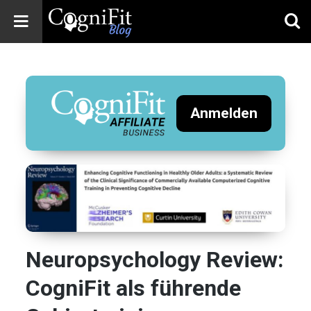
CogniFit
Blog: Brain
Health
News
Anmelden
Brain Training,
Mental Health, and
Wellness
Neuropsychology Review:
CogniFit als führende