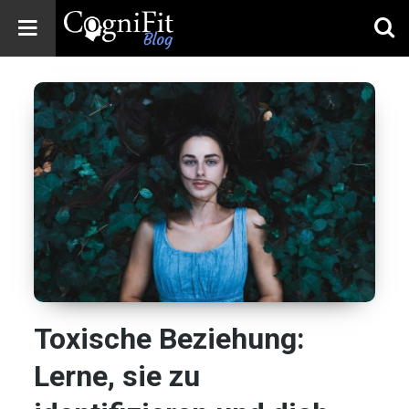
CogniFit
Blog: Brain
Health
News
Brain Training,
Mental Health, and
Wellness
Toxische Beziehung:
Lerne, sie zu