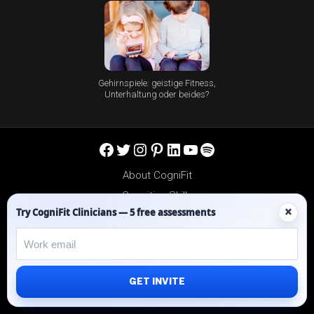
Gehirnspiele: geistige Fitness,
Unterhaltung oder beides?
Facebook
Twitter
Instagram
Pinterest
LinkedIn
YouTube
Spotify
About CogniFit
Cognitive Skills
×
Try CogniFit Clinicians — 5 free assessments
Scientific Validation
Privacy Policy
Help Center
Reseller Platform
GET INVITE
Affiliates