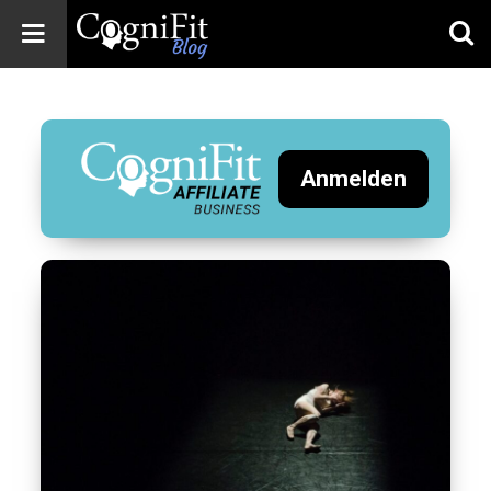
CogniFit
Blog: Brain
Health
News
Anmelden
Brain Training,
Mental Health, and
Wellness