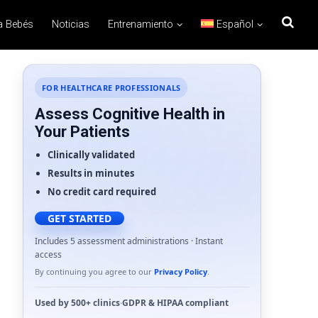
a Bebés
Noticias
Entrenamiento
Español
FOR HEALTHCARE PROFESSIONALS
Assess Cognitive Health in
Your Patients
Clinically validated
Results in minutes
No credit card required
GET STARTED
Includes 5 assessment administrations · Instant
access
By continuing you agree to our
Privacy Policy
.
Used by
500+ clinics
·
GDPR
&
HIPAA
compliant