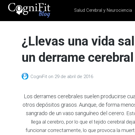
Salud Cerebral y Neurociencia
CogniFit
Blog: Brain
¿Llevas una vida sa
Health
News
un derrame cerebral
Brain Training, Mental
Health, and Wellness
CogniFit
on
29 de abril de 2016
Los derrames cerebrales suelen producirse cuan
otros depósitos grasos. Aunque, de forma menos
sangrado de un vaso sanguíneo del cerero.
Esto
llega al cerebro, por lo que el tejido cerebral de
funcionar correctamente, lo que provoca la muer