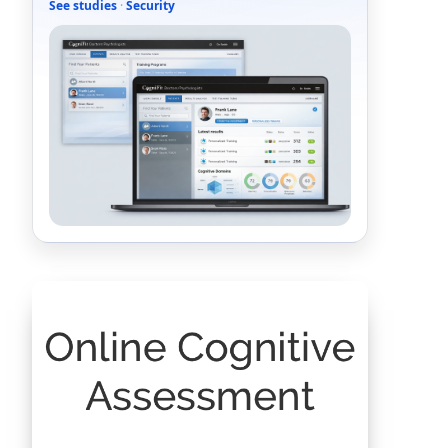
See studies
·
Security