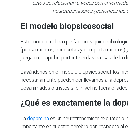
estos se relacionan a veces con enfermed
neurotrasmisores ¿cononces las d
El
modelo
biopsicosocial
Este modelo indica que factores quimicobiólogi
(pensamientos, conductas y comportamientos) y la
juegan un papel importante en las causas de la d
Basándonos en el modelo biopsicosocial, los niv
necesariamente pueden conllevarnos a la depresi
desanimados o tristes si el nivel no fuera el ade
¿Qué es
exactamente
la
dop
La
dopamina
es un neurotransmisor excitatorio 
importante en nuestro cerebro con respecto al 