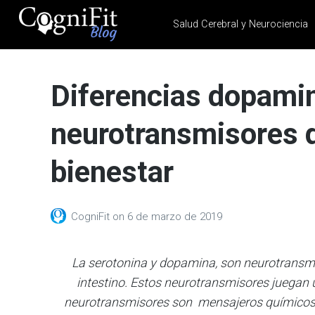
Salud Cerebral y Neurociencia
CogniFit
Blog: Brain
Diferencias dopamin
Health
News
neurotransmisores q
Brain Training, Mental
Health, and Wellness
bienestar
CogniFit
on
6 de marzo de 2019
La serotonina y dopamina, son neurotransmi
intestino. Estos neurotransmisores juegan 
neurotransmisores son mensajeros químicos 