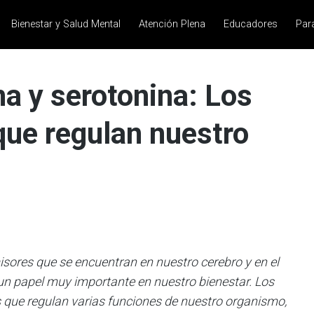
Bienestar y Salud Mental
Atención Plena
Educadores
Par
a y serotonina: Los
ue regulan nuestro
sores que se encuentran en nuestro cerebro y en el
un papel muy importante en nuestro bienestar. Los
que regulan varias funciones de nuestro organismo,