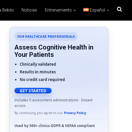
a Bebés
Noticias
Entrenamiento
Español
FOR HEALTHCARE PROFESSIONALS
Assess Cognitive Health in
Your Patients
Clinically validated
Results in minutes
No credit card required
GET STARTED
Includes 5 assessment administrations · Instant
access
By continuing you agree to our
Privacy Policy
.
Used by
500+ clinics
·
GDPR
&
HIPAA
compliant