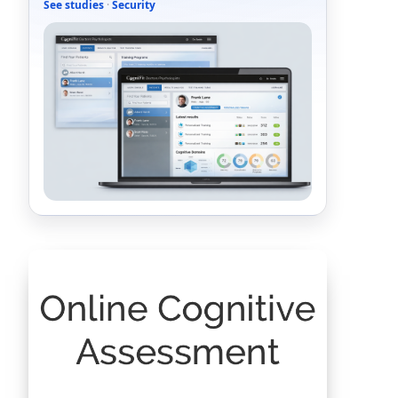
See studies
·
Security