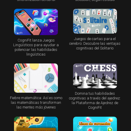
Juegos de cartas para el
CogniFit lanza Juegos
cerebro: Descubre las ventajas
Lingüísticos para ayudar a
cognitivas del Solitario
potenciar las habilidades
lingüísticas
Domina tus habilidades
Fiebre matemática: Así es como
cognitivas a través del ajedrez:
las matemáticas transforman
la Plataforma de Ajedrez de
las mentes más jóvenes
CogniFit