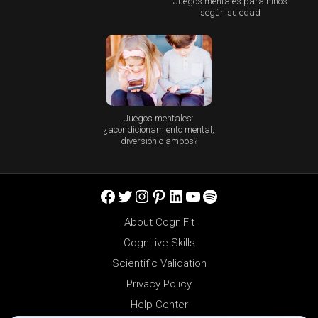
Juegos mentales para niños
según su edad
Juegos mentales:
¿acondicionamiento mental,
diversión o ambos?
Facebook
Twitter
Instagram
Pinterest
LinkedIn
YouTube
Spotify
About CogniFit
Cognitive Skills
Scientific Validation
Privacy Policy
Help Center