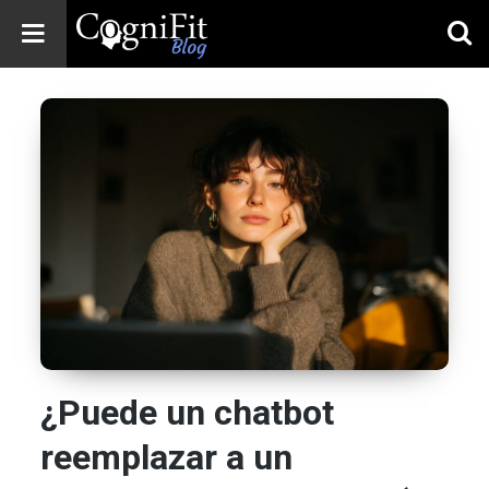
CogniFit
Blog: Brain
Health
News
Brain Training,
Mental Health, and
Wellness
¿Puede un chatbot
reemplazar a un