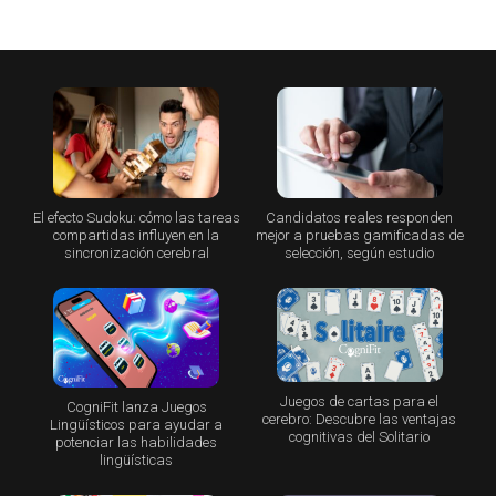
El efecto Sudoku: cómo las tareas
Candidatos reales responden
compartidas influyen en la
mejor a pruebas gamificadas de
sincronización cerebral
selección, según estudio
Juegos de cartas para el
CogniFit lanza Juegos
cerebro: Descubre las ventajas
Lingüísticos para ayudar a
cognitivas del Solitario
potenciar las habilidades
lingüísticas