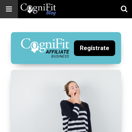
CogniFit
Blog: Brain
Health
News
Regístrate
Brain Training,
Mental Health, and
Wellness