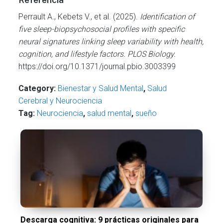
Perrault A., Kebets V., et al. (2025).
Identification of
five sleep-biopsychosocial profiles with specific
neural signatures linking sleep variability with health,
cognition, and lifestyle factors.
PLOS Biology.
https://doi.org/10.1371/journal.pbio.3003399
Category:
Bienestar y Salud Mental
,
Salud
Cerebral y Neurociencia
Tag:
Neurociencia
,
salud mental
,
sueño
Descarga cognitiva: 9 prácticas originales para