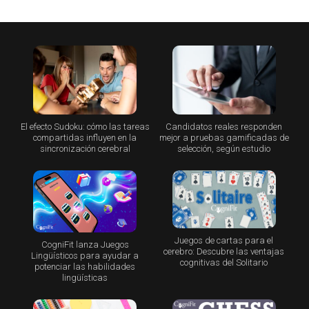
El efecto Sudoku: cómo las tareas
Candidatos reales responden
compartidas influyen en la
mejor a pruebas gamificadas de
sincronización cerebral
selección, según estudio
Juegos de cartas para el
CogniFit lanza Juegos
cerebro: Descubre las ventajas
Lingüísticos para ayudar a
cognitivas del Solitario
potenciar las habilidades
lingüísticas