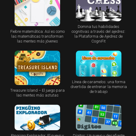
Domina tus habilidades
Fiebre matemática: Así es como
cognitivas a través del ajedrez:
las matemáticas transforman
la Plataforma de Ajedrez de
las mentes más jóvenes
CogniFit
Línea de caramelos: una forma
divertida de entrenar la memoria
Treasure Island – El juego para
de trabajo
las mentes más astutas
Pingüino Explorador: El nuevo y
Dígitos: Un nuevo y desafiante