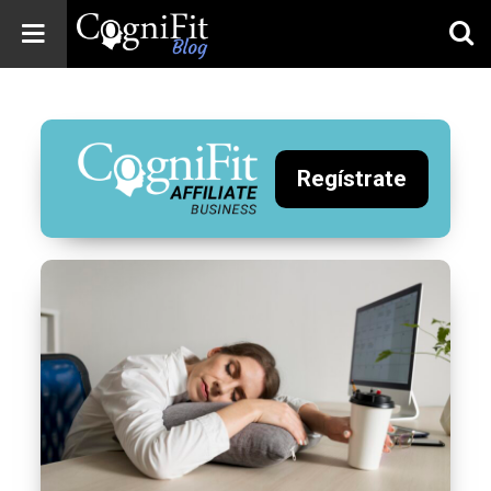
CogniFit
Blog: Brain
Health
News
Regístrate
Brain Training,
Mental Health, and
Wellness