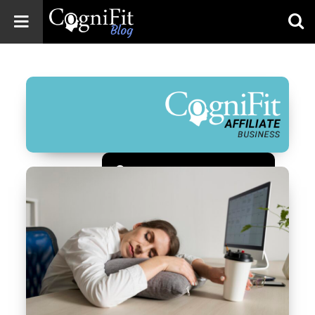
CogniFit
Blog: Brain
Health
News
Brain Training,
Mental Health, and
Wellness
Зарегистрироваться