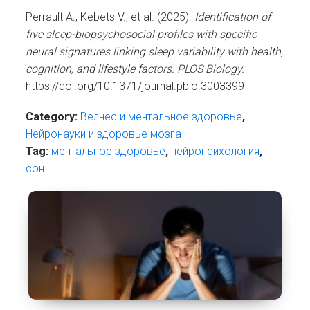
Perrault A., Kebets V., et al. (2025).
Identification of
five sleep-biopsychosocial profiles with specific
neural signatures linking sleep variability with health,
cognition, and lifestyle factors.
PLOS Biology.
https://doi.org/10.1371/journal.pbio.3003399
Category:
Велнес и ментальное здоровье
,
Нейронауки и здоровье мозга
Tag:
ментальное здоровье
,
нейропсихология
,
сон