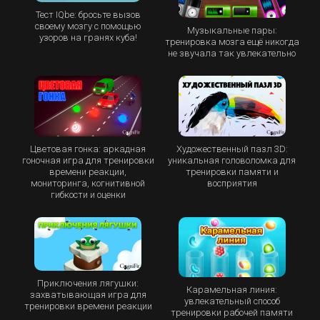
Тест IQbe: бросьте вызов
своему мозгу с помощью
Музыкальные пары:
узоров на гранях куба!
тренировка мозга ещё никогда
не звучала так увлекательно
Цветовая гонка: аркадная
Художественный пазл 3D:
гоночная игра для тренировки
уникальная головоломка для
времени реакции,
тренировки памяти и
мониторинга, когнитивной
восприятия
гибкости и оценки
Приключения лягушки:
Карамельная линия:
захватывающая игра для
увлекательный способ
тренировки времени реакции
тренировки рабочей памяти