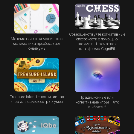
Совершенствуйте когнитивные
Математическая мания: как
способности с помощью
математика преображает
шахмат: Шахматная
юные умы
платформа CogniFit
Treasure Island – когнитивная
Традиционные или
игра для самых острых умов
когнитивные игры – что
выбрать?