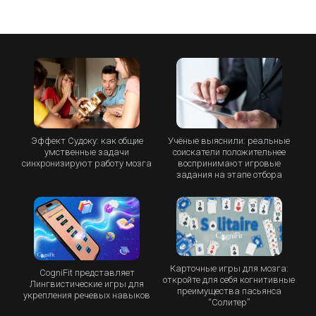
Эффект Судоку: как общие
Учёные выяснили: реальные
умственные задачи
соискатели положительнее
синхронизируют работу мозга
воспринимают игровые
задания на этапе отбора
Карточные игры для мозга:
CogniFit представляет
откройте для себя когнитивные
Лингвистические игры для
преимущества пасьянса
укрепления речевых навыков
“Cолитер”