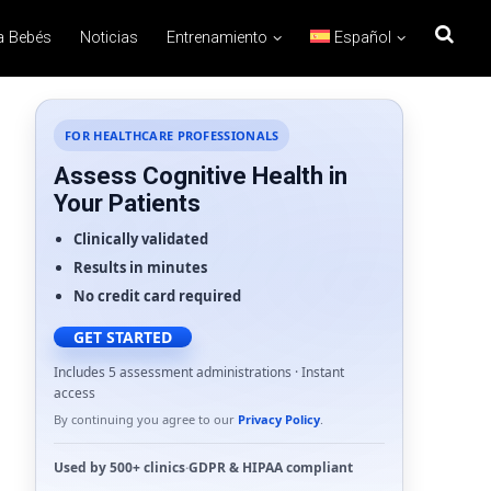
a Bebés
Noticias
Entrenamiento
Español
FOR HEALTHCARE PROFESSIONALS
Assess Cognitive Health in
Your Patients
Clinically validated
Results in minutes
No credit card required
GET STARTED
Includes 5 assessment administrations · Instant
access
By continuing you agree to our
Privacy Policy
.
Used by
500+ clinics
·
GDPR
&
HIPAA
compliant