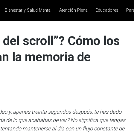
Bienestar y Salud Mental
Atención Plena
Educadores
Par
 del scroll”? Cómo los
an la memoria de
deo y, apenas treinta segundos después, te has dado
a de lo que acababas de ver? No significa que tengas
tentando mantenerse al día con un flujo constante de