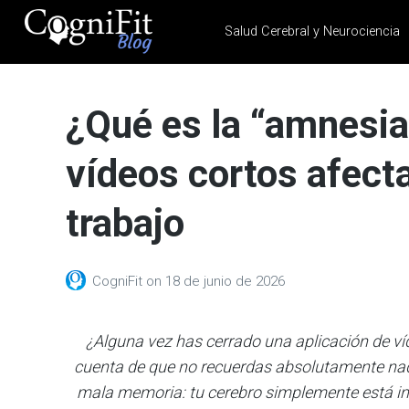
Salud Cerebral y Neurociencia
CogniFit
Blog: Brain
¿Qué es la “amnesia
Health
News
vídeos cortos afect
Brain Training, Mental
Health, and Wellness
trabajo
CogniFit
on
18 de junio de 2026
¿Alguna vez has cerrado una aplicación de ví
cuenta de que no recuerdas absolutamente nad
mala memoria: tu cerebro simplemente está in