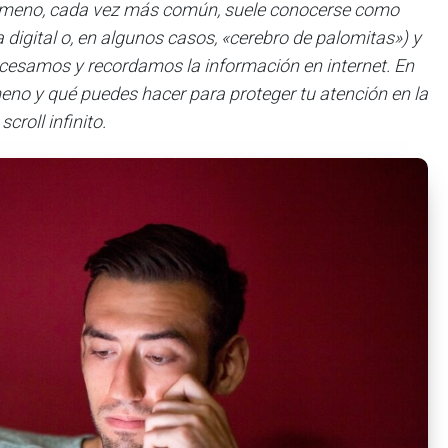
nómeno, cada vez más común, suele conocerse como
digital o, en algunos casos, «cerebro de palomitas») y
ocesamos y recordamos la información en internet. En
eno y qué puedes hacer para proteger tu atención en la
scroll infinito.