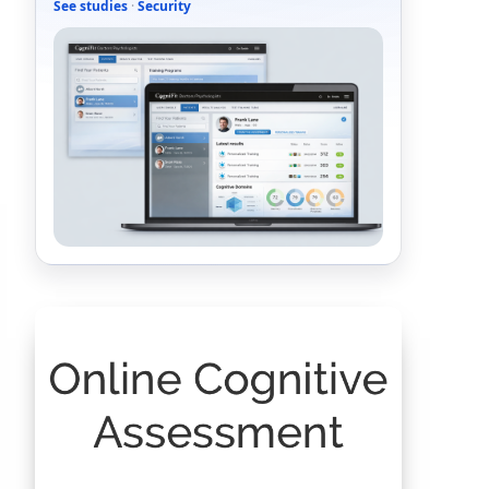
See studies
·
Security