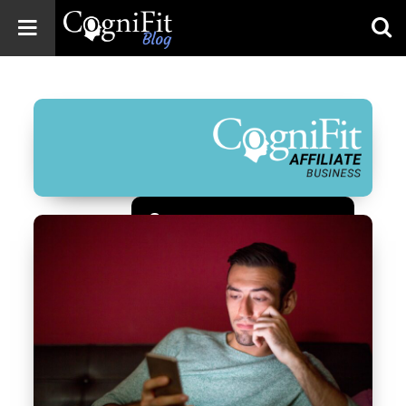
CogniFit
Blog: Brain
Health
News
Brain Training,
Mental Health, and
Wellness
Зарегистрироваться