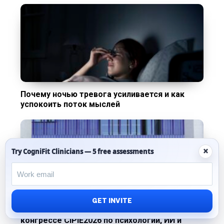
Почему ночью тревога усиливается и как
успокоить поток мыслей
×
Try CogniFit Clinicians — 5 free assessments
GET INVITE
CogniFit приняла участие в международном
конгрессе CIPIE2026 по психологии, ИИ и