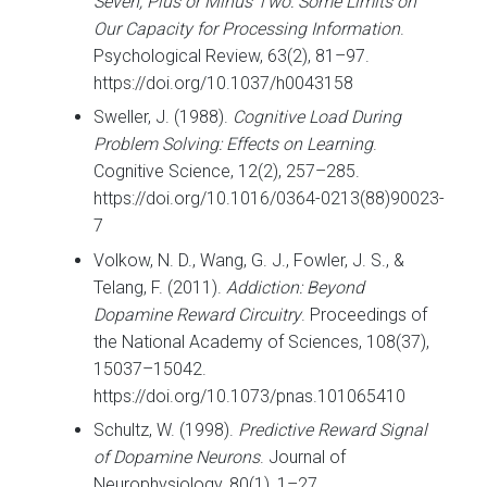
Seven, Plus or Minus Two: Some Limits on
Our Capacity for Processing Information
.
Psychological Review, 63(2), 81–97.
https://doi.org/10.1037/h0043158
Sweller, J. (1988).
Cognitive Load During
Problem Solving: Effects on Learning
.
Cognitive Science, 12(2), 257–285.
https://doi.org/10.1016/0364-0213(88)90023-
7
Volkow, N. D., Wang, G. J., Fowler, J. S., &
Telang, F. (2011).
Addiction: Beyond
Dopamine Reward Circuitry
. Proceedings of
the National Academy of Sciences, 108(37),
15037–15042.
https://doi.org/10.1073/pnas.101065410
Schultz, W. (1998).
Predictive Reward Signal
of Dopamine Neurons
. Journal of
Neurophysiology, 80(1), 1–27.