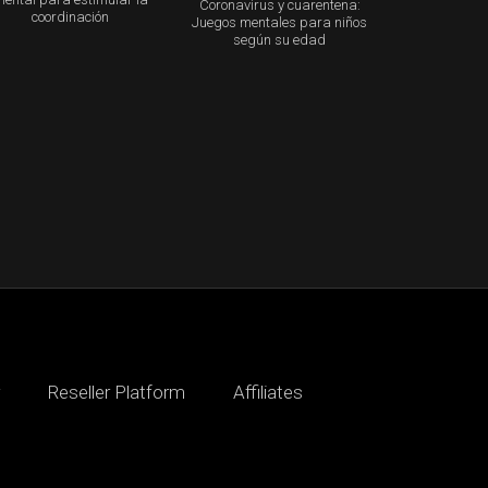
Coronavirus y cuarentena:
coordinación
Juegos mentales para niños
según su edad
Reseller Platform
Affiliates