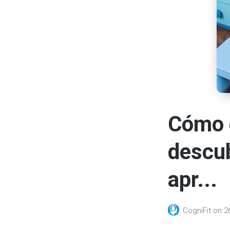
Cómo e
descub
apr...
CogniFit
on
2