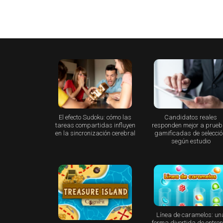
El efecto Sudoku: cómo las
Candidatos reales
tareas compartidas influyen
responden mejor a prue
en la sincronización cerebral
gamificadas de selecció
según estudio
Línea de caramelos: un
forma divertida de entre