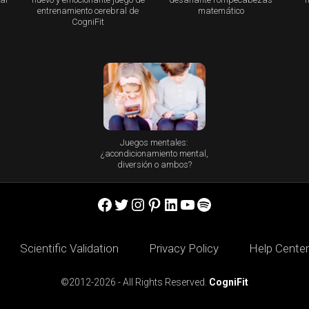
entrenamiento cerebral de
matemático
CogniFit
Juegos mentales:
¿acondicionamiento mental,
diversión o ambos?
Facebook
Twitter
Instagram
Pinterest
LinkedIn
YouTube
Spotify
Scientific Validation
Privacy Policy
Help Center
©2012-2026 - All Rights Reserved.
CogniFit