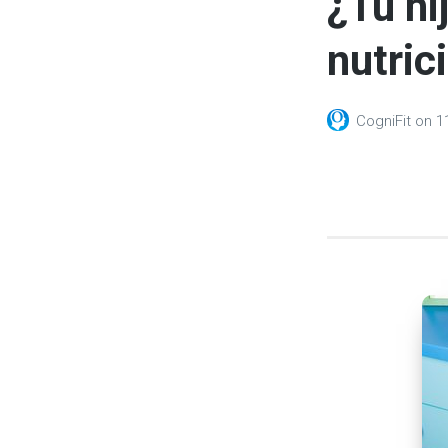
¿Tu hi
nutric
CogniFit
on
1