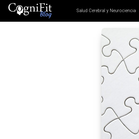
Salud Cerebral y Neurociencia
CogniFit
Blog: Brain
Health
News
Brain Training, Mental
Health, and Wellness