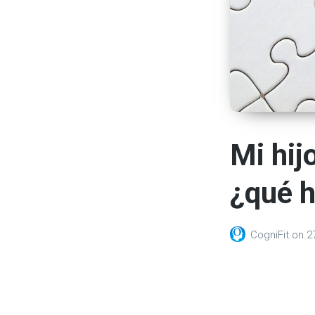
Mi hij
¿qué h
CogniFit
on
2