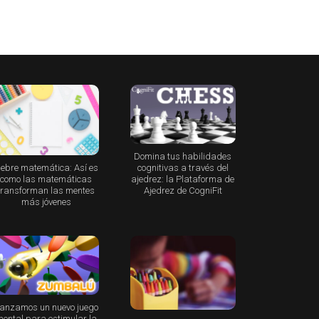
Domina tus habilidades
iebre matemática: Así es
cognitivas a través del
como las matemáticas
ajedrez: la Plataforma de
transforman las mentes
Ajedrez de CogniFit
más jóvenes
anzamos un nuevo juego
ental para estimular la