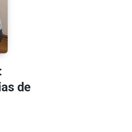
:
ias de