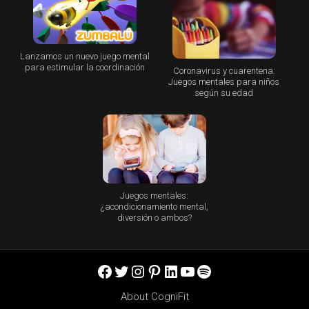
Lanzamos un nuevo juego mental
para estimular la coordinación
Coronavirus y cuarentena:
Juegos mentales para niños
según su edad
Juegos mentales:
¿acondicionamiento mental,
diversión o ambos?
Facebook
Twitter
Instagram
Pinterest
LinkedIn
YouTube
Spotify
About CogniFit