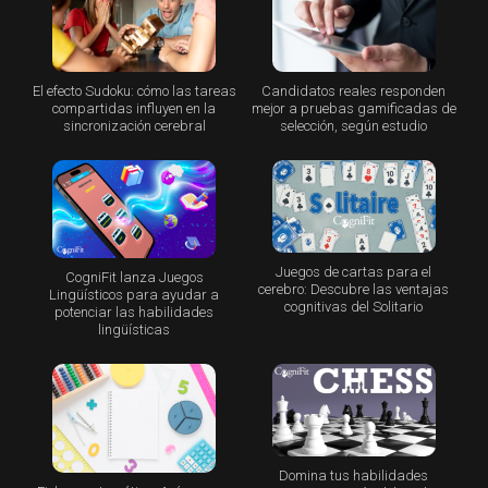
El efecto Sudoku: cómo las tareas
Candidatos reales responden
compartidas influyen en la
mejor a pruebas gamificadas de
sincronización cerebral
selección, según estudio
Juegos de cartas para el
CogniFit lanza Juegos
cerebro: Descubre las ventajas
Lingüísticos para ayudar a
cognitivas del Solitario
potenciar las habilidades
lingüísticas
Domina tus habilidades