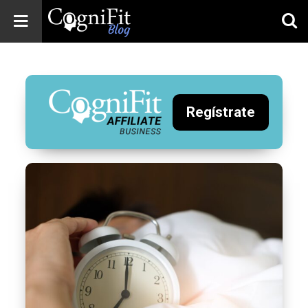
CogniFit
Blog: Brain
Health
News
Regístrate
Brain Training,
Mental Health, and
Wellness