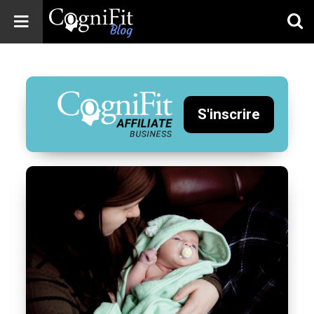
CogniFit
Blog: Brain
Health
News
S'inscrire
Brain Training,
Mental Health, and
Wellness