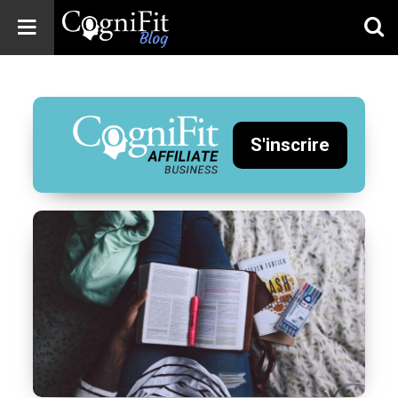
CogniFit
Blog: Brain
Health
News
S'inscrire
Brain Training,
Mental Health, and
Wellness