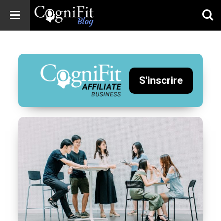
CogniFit
Blog: Brain
Health
News
S'inscrire
Brain Training,
Mental Health, and
Wellness