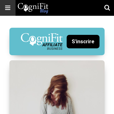
CogniFit
Blog: Brain
Health
News
S'inscrire
Brain Training,
Mental Health, and
Wellness