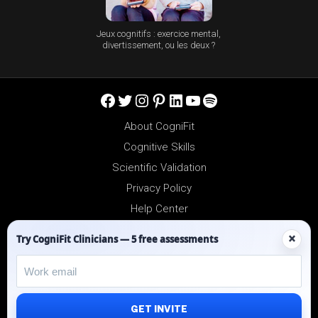
Jeux cognitifs : exercice mental,
divertissement, ou les deux ?
Facebook
Twitter
Instagram
Pinterest
LinkedIn
YouTube
Spotify
About CogniFit
Cognitive Skills
Scientific Validation
Privacy Policy
Help Center
Reseller Platform
×
Try CogniFit Clinicians — 5 free assessments
Affiliates
GET INVITE
©2012-2026 - All Rights Reserved.
CogniFit