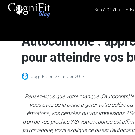
Santé Cérébrale et N
CogniFit
Blog: Brain
Autocontrôle : appr
Health
News
pour atteindre vos b
Brain Training, Mental
Health, and Wellness
CogniFit
on
27 janvier 2017
Pensez-vous que votre manque d’autocontrôle 
vous avez de la peine à gérer votre colère ou 
émotions, vos pensées ou vos impulsions ? Sou
d’un de vos proches ? Si votre réponse est affirma
psychologue, vous explique ce qu’est l’autocont