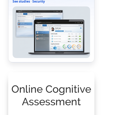
See studies
·
Security