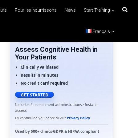
eurs
Pour les nourrissons
News
Start Training
Français
FOR HEALTHCARE PROFESSIONALS
Assess Cognitive Health in
Your Patients
Clinically validated
Results in minutes
No credit card required
GET STARTED
Includes 5 assessment administrations · Instant
access
By continuing you agree to our
Privacy Policy
.
Used by
500+ clinics
·
GDPR
&
HIPAA
compliant