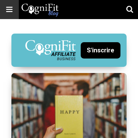
CogniFit
Blog: Brain
Health
News
S'inscrire
Brain Training,
Mental Health, and
Wellness