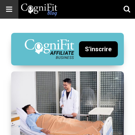
CogniFit
Blog: Brain
Health
News
S'inscrire
Brain Training,
Mental Health, and
Wellness