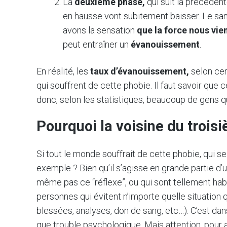
La
deuxième phase,
qui suit la précédent
en hausse vont subitement baisser. Le sang
avons la sensation
que la force nous vi
peut entraîner un
évanouissement
.
En réalité, les
taux d’évanouissement,
selon cer
qui souffrent de cette phobie. Il faut savoir que c
donc, selon les statistiques, beaucoup de gens q
Pourquoi la voisine du troisi
Si tout le monde souffrait de cette phobie, qui s
exemple ? Bien qu’il s’agisse en grande partie d’u
même pas ce “réflexe”, ou qui sont tellement habitu
personnes qui évitent n’importe quelle situation 
blessées, analyses, don de sang, etc…). C’est da
que trouble psychologique. Mais attention, pour a