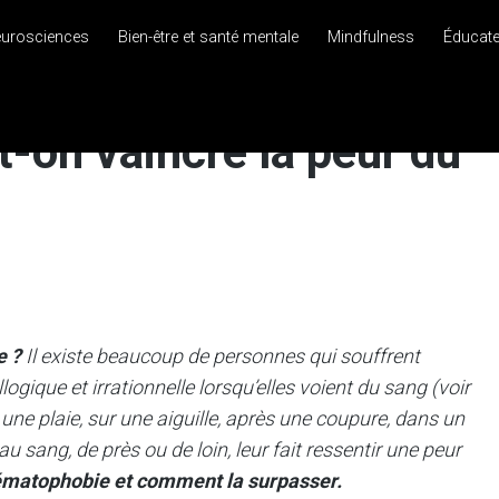
eurosciences
Bien-être et santé mentale
Mindfulness
Éducat
-on vaincre la peur du
e ?
Il existe beaucoup de personnes qui souffrent
gique et irrationnelle lorsqu’elles voient du sang (voir
 une plaie, sur une aiguille, après une coupure, dans un
au sang, de près ou de loin, leur fait ressentir une peur
hématophobie et comment la surpasser.