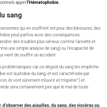
sionnels appel
l’Hématophobie.
 du sang
personnes qui en souffrent ont peur des blessures, des
phobie peut parfois avoir des conséquences
ndrer des troubles plus sérieux comme l’anxiété et
mme une simple analyse de sang) ou l’incapacité de
i vient de souffrir un accident.
plus problématiques car ce dégoût du sang les empêche
e est la phobie du sang, et est caractérisée par
ecin, ils vont sûrement m’ouvrir et m’opérer”) et
 remède sera certainement pire que le mal de toute
it
d’observer des aiguilles, du sang, des viscères ou