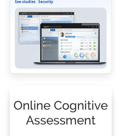
See studies
·
Security