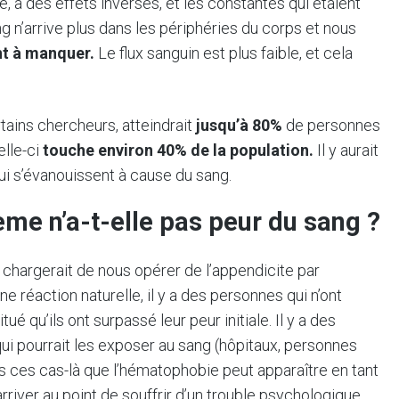
e, a des effets inverses, et les constantes qui étaient
 n’arrive plus dans les périphéries du corps et nous
ent à manquer.
Le flux sanguin est plus faible, et cela
tains chercheurs, atteindrait
jusqu’à 80%
de personnes
elle-ci
touche environ 40% de la population.
Il y aurait
ui s’évanouissent à cause du sang.
ème n’a-t-elle pas peur du sang ?
e chargerait de nous opérer de l’appendicite par
ne réaction naturelle, il y a des personnes qui n’ont
é qu’ils ont surpassé leur peur initiale. Il y a des
qui pourrait les exposer au sang (hôpitaux, personnes
ns ces cas-là que l’hématophobie peut apparaître en tant
rriver au point de souffrir d’un trouble psychologique,