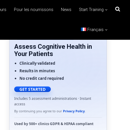
eurs
Pour les nourrissons
News
Start Training
Français
FOR HEALTHCARE PROFESSIONALS
Assess Cognitive Health in
Your Patients
Clinically validated
Results in minutes
No credit card required
GET STARTED
Includes 5 assessment administrations · Instant
access
By continuing you agree to our
Privacy Policy
.
Used by
500+ clinics
·
GDPR
&
HIPAA
compliant