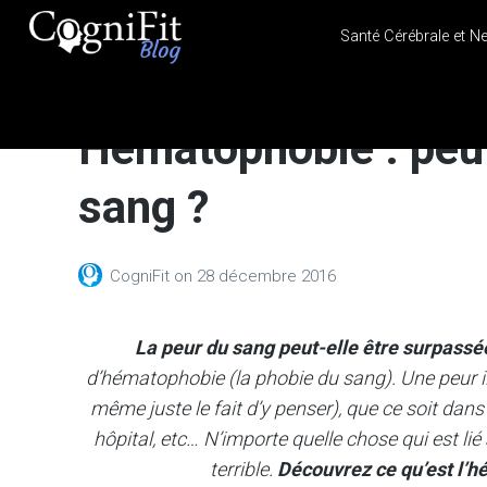
Santé Cérébrale et N
CogniFit
Blog: Brain
Hématophobie : peut
Health
News
sang ?
Brain Training, Mental
Health, and Wellness
CogniFit
on
28 décembre 2016
La peur du sang peut-elle être surpassé
d’hématophobie (la phobie du sang). Une peur illo
même juste le fait d’y penser), que ce soit dans
hôpital, etc… N’importe quelle chose qui est lié 
terrible.
Découvrez ce qu’est l’