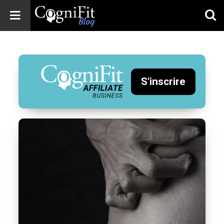
CogniFit
Blog: Brain
Health
News
S'inscrire
Brain Training,
Mental Health, and
Wellness