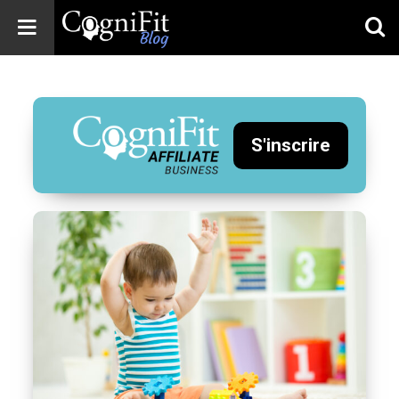
CogniFit
Blog: Brain
Health
News
S'inscrire
Brain Training,
Mental Health, and
Wellness