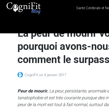
Santé Cérébrale et N
CogniFit
Blog: Brain
La peur de mourir v
Health
News
pourquoi avons-nous
Brain Training, Mental
Health, and Wellness
comment le surpass
CogniFit
on
4 janvier 2017
Peur de mourir.
La peur, persistante, anormale e
tanatophobie et est très courante puisque des m
peur de la mort est tout à fait normal, surtout 