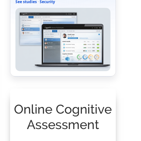
See studies
·
Security