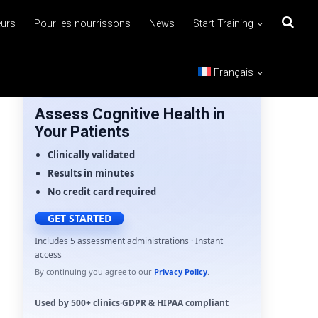
eurs
Pour les nourrissons
News
Start Training
Français
FOR HEALTHCARE PROFESSIONALS
Assess Cognitive Health in
Your Patients
Clinically validated
Results in minutes
No credit card required
GET STARTED
Includes 5 assessment administrations · Instant
access
By continuing you agree to our
Privacy Policy
.
Used by
500+ clinics
·
GDPR
&
HIPAA
compliant