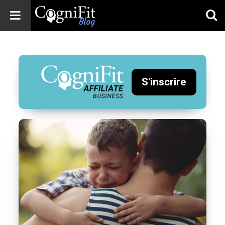
CogniFit
Blog: Brain
Health
News
S'inscrire
Brain Training,
Mental Health, and
Wellness