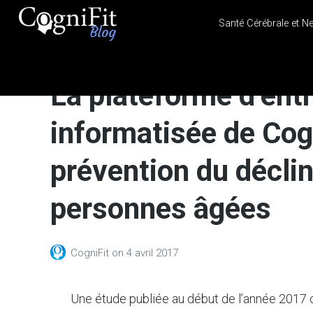
Santé Cérébrale et N
CogniFit
Blog: Brain
La plateforme d’ent
Health
News
informatisée de Cogn
Brain Training, Mental
Health, and Wellness
prévention du déclin
personnes âgées
CogniFit
on
4 avril 2017
Une étude publiée au début de l’année 2017 