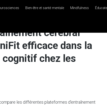
eurosciences
Bien-être et santé mentale
Mindfulness
Éducat
raînement cérébral
iFit efficace dans la
 cognitif chez les
compare les différentes plateformes d’entraînement