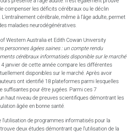
urs présente à l’âge adulte. Il est également prouvé
e compenser les déficits cérébraux ou le déclin
ie. L’entraînement cérébrale, même à l’âge adulte, permet
t des maladies neurodégénératives.
 of Western Australia et Edith Cowan University
les personnes âgées saines : un compte rendu
nements cérébraux informatisés disponible sur le marché
 14 janvier de cette année compare les différentes
tuellement disponibles sur le marché. Après avoir
auteurs ont identifié 18 plateformes parmi lesquelles
e suffisantes pour être jugées. Parmi ces 7
 un haut niveau de preuves scientifiques démontrant les
pulation âgée en bonne santé.
e l’utilisation de programmes informatisés pour la
 trouve deux études démontrant que l’utilisation de la