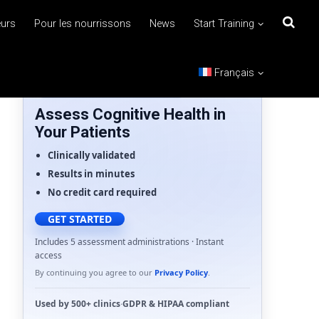
eurs
Pour les nourrissons
News
Start Training
Français
FOR HEALTHCARE PROFESSIONALS
Assess Cognitive Health in
Your Patients
Clinically validated
Results in minutes
No credit card required
GET STARTED
Includes 5 assessment administrations · Instant
access
By continuing you agree to our
Privacy Policy
.
Used by
500+ clinics
·
GDPR
&
HIPAA
compliant