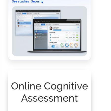
See studies
·
Security