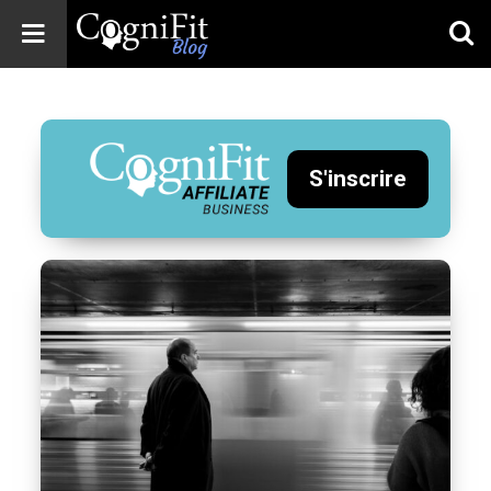
CogniFit
Blog: Brain
Health
News
S'inscrire
Brain Training,
Mental Health, and
Wellness