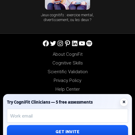
Jeux cognitifs : exercice mental,
divertissement, ou les deux ?
Facebook
Twitter
Instagram
Pinterest
LinkedIn
YouTube
Spotify
About CogniFit
Cognitive Skills
Scientific Validation
Privacy Policy
Help Center
Reseller Platform
×
Try CogniFit Clinicians — 5 free assessments
Affiliates
GET INVITE
©2012-2026 - All Rights Reserved.
CogniFit