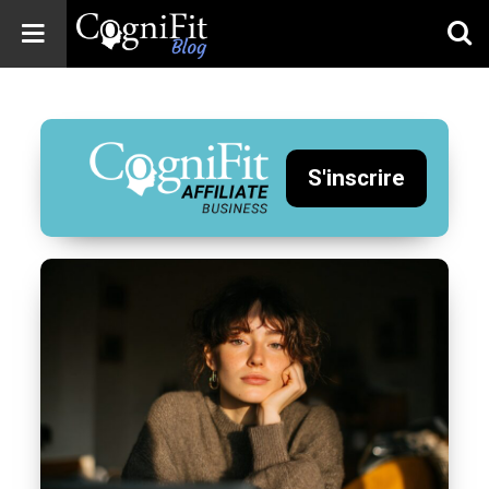
CogniFit
Blog: Brain
Health
News
S'inscrire
Brain Training,
Mental Health, and
Wellness