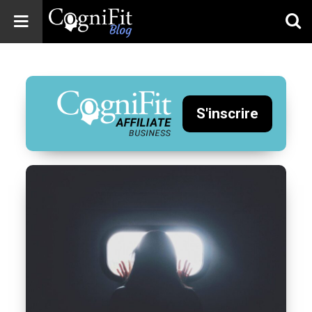
CogniFit
Blog: Brain
Health
News
S'inscrire
Brain Training,
Mental Health, and
Wellness