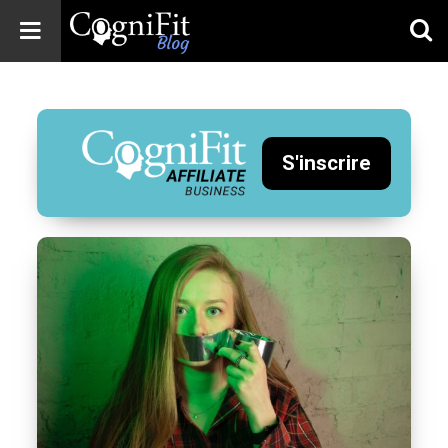
CogniFit
Blog: Brain
Health
News
S'inscrire
Brain Training,
Mental Health, and
Wellness