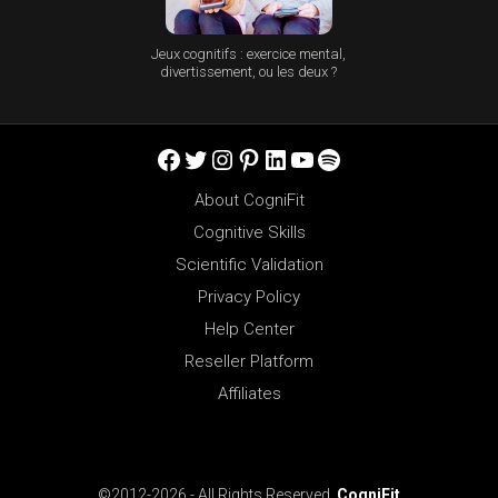
Jeux cognitifs : exercice mental,
divertissement, ou les deux ?
Facebook
Twitter
Instagram
Pinterest
LinkedIn
YouTube
Spotify
About CogniFit
Cognitive Skills
Scientific Validation
Privacy Policy
Help Center
Reseller Platform
Affiliates
©2012-2026 - All Rights Reserved.
CogniFit