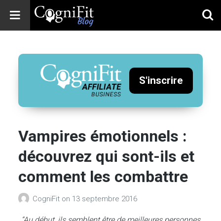
CogniFit
Blog: Brain
Health
News
S'inscrire
Brain Training,
Mental Health, and
Wellness
Vampires émotionnels :
découvrez qui sont-ils et
comment les combattre
CogniFit
on
13 septembre 2016
“Au début, ils semblent être de meilleures personnes