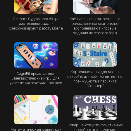
Эффект Судоку: как общие
Учёные выяснили: реальные
умственные задачи
соискатели положительнее
синхронизируют работу мозга
воспринимают игровые
задания на этапе отбора
Карточные игры для мозга:
CogniFit представляет
откройте для себя когнитивные
Лингвистические игры для
преимущества пасьянса
укрепления речевых навыков
“Cолитер”
Совершенствуйте когнитивные
Математическая мания: как
способности с помощью