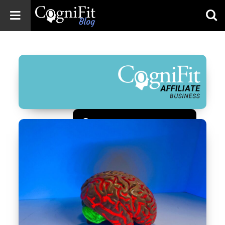
CogniFit
Blog: Brain
Health
News
Brain Training,
Mental Health, and
Wellness
Зарегистрироваться