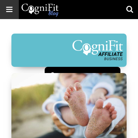
CogniFit
Blog: Brain
Health
News
Brain Training,
Mental Health, and
Wellness
Зарегистрироваться