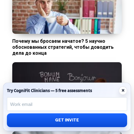
Почему мы бросаем начатое? 5 научно
обоснованных стратегий, чтобы доводить
дела до конца
×
Try CogniFit Clinicians — 5 free assessments
Как мозг билингвов переключается между
GET INVITE
языками: новое исследование