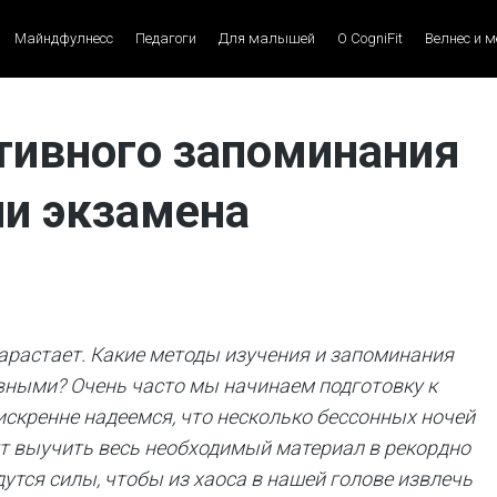
Майндфулнесс
Педагоги
Для малышей
О CogniFit
Велнес и 
тивного запоминания
чи экзамена
растает. Какие методы изучения и запоминания
ными? Очень часто мы начинаем подготовку к
искренне надеемся, что несколько бессонных ночей
ут выучить весь необходимый материал в рекордно
дутся силы, чтобы из хаоса в нашей голове извлечь