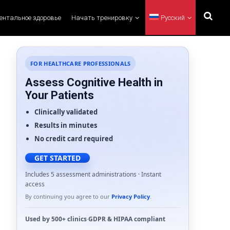
ментальное здоровье
Начать тренировку
Русский
FOR HEALTHCARE PROFESSIONALS
Assess Cognitive Health in
Your Patients
Clinically validated
Results in minutes
No credit card required
GET STARTED
Includes 5 assessment administrations · Instant
access
By continuing you agree to our
Privacy Policy
.
Used by
500+ clinics
·
GDPR
&
HIPAA
compliant