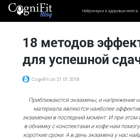
Нейронауки и здоровье мозга
CogniFit
Blog: Brain
18 методов эффек
Health
News
для успешной сда
Brain Training, Mental
Health, and Wellness
CogniFit
on
21.01.2018
Приближаются экзамены, и напряжение на
материала являются наиболее эффектив
экзаменам в последний момент. И при этом 
в обнимку с конспектами и кофе нам помог
короткие сроки. А в день экзамена у нас най