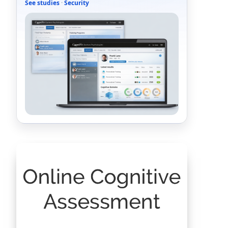
See studies
·
Security