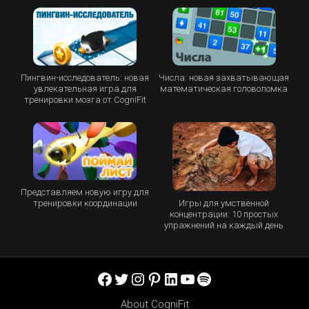
Пингвин-исследователь: новая
Числа: новая захватывающая
увлекательная игра для
математическая головоломка
тренировки мозга от CogniFit
Представляем новую игру для
Игры для умственной
тренировки координации
концентрации: 10 простых
упражнений на каждый день
Facebook
Twitter
Instagram
Pinterest
LinkedIn
YouTube
Spotify
About CogniFit