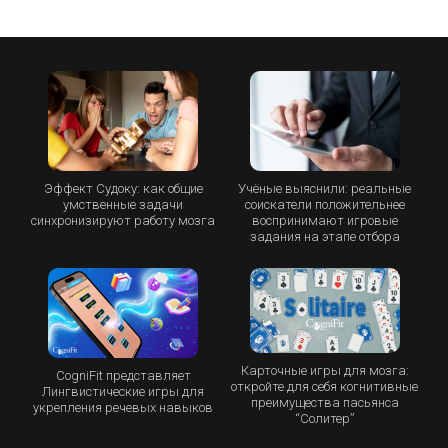
Эффект Судоку: как общие
Учёные выяснили: реальные
умственные задачи
соискатели положительнее
синхронизируют работу мозга
воспринимают игровые
задания на этапе отбора
Карточные игры для мозга:
CogniFit представляет
откройте для себя когнитивные
Лингвистические игры для
преимущества пасьянса
укрепления речевых навыков
“Cолитер”