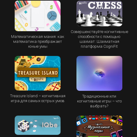
Совершенствуйте когнитивные
Математическая мания: как
способности с помощью
математика преображает
шахмат: Шахматная
юные умы
платформа CogniFit
Treasure Island – когнитивная
Традиционные или
игра для самых острых умов
когнитивные игры – что
выбрать?