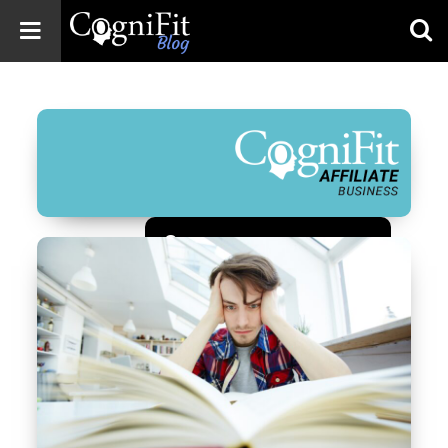
CogniFit
Blog: Brain
Health
News
Brain Training,
Mental Health, and
Wellness
Зарегистрироваться