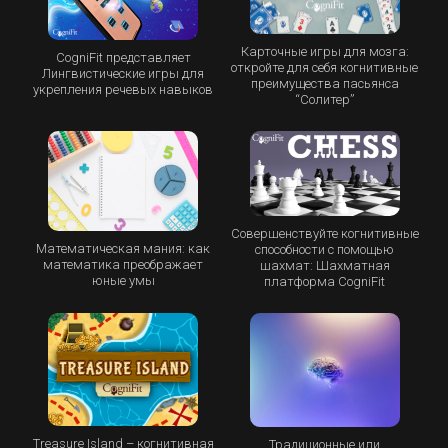
Карточные игры для мозга:
CogniFit представляет
откройте для себя когнитивные
Лингвистические игры для
преимущества пасьянса
укрепления речевых навыков
“Cолитер”
Совершенствуйте когнитивные
Математическая мания: как
способности с помощью
математика преображает
шахмат: Шахматная
юные умы
платформа CogniFit
Treasure Island – когнитивная
Традиционные или