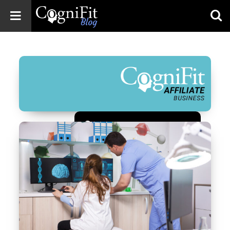
CogniFit
Blog: Brain
Health
News
Brain Training,
Mental Health, and
Wellness
Зарегистрироваться