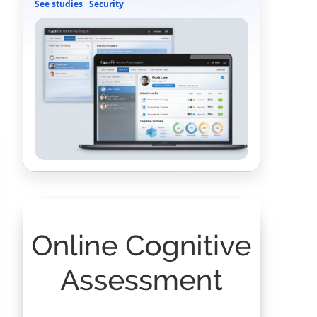
See studies
·
Security