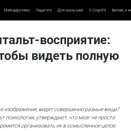
Майндфулнесс
Педагоги
Для малышей
О CogniFit
Велнес и 
штальт-восприятие:
чтобы видеть полную
 же изображение, видят совершенно разные вещи?
т-психологии, утверждают, что мозг не просто
ремится организовать их в осмысленное целое.