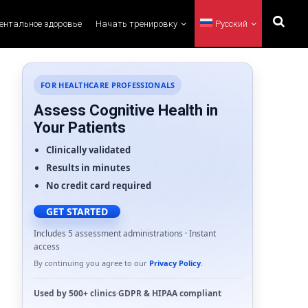
ментальное здоровье
Начать тренировку
Русский
FOR HEALTHCARE PROFESSIONALS
Assess Cognitive Health in
Your Patients
Clinically validated
Results in minutes
No credit card required
GET STARTED
Includes 5 assessment administrations · Instant
access
By continuing you agree to our
Privacy Policy
.
Used by
500+ clinics
·
GDPR
&
HIPAA
compliant