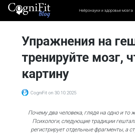
Нейронауки и здоровье мозга
CogniFit
Blog: Brain
Упражнения на ге
Health
News
тренируйте мозг, 
Brain Training, Mental
Health, and Wellness
картину
CogniFit
on
30.10.2025
Почему два человека, глядя на одно и то
Психологи, следующие традиции гешталь
регистрирует отдельные фрагменты, а ст