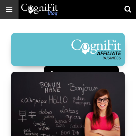
CogniFit
Blog: Brain
Health
News
Brain Training,
Mental Health, and
Wellness
Зарегистрироваться