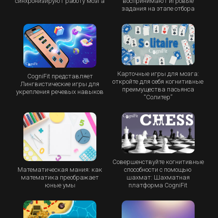
синхронизируют работу мозга
воспринимают игровые
задания на этапе отбора
Карточные игры для мозга:
CogniFit представляет
откройте для себя когнитивные
Лингвистические игры для
преимущества пасьянса
укрепления речевых навыков
“Cолитер”
Совершенствуйте когнитивные
Математическая мания: как
способности с помощью
математика преображает
шахмат: Шахматная
юные умы
платформа CogniFit