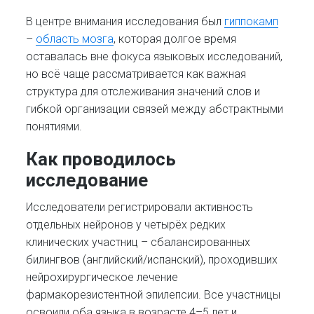
В центре внимания исследования был
гиппокамп
–
область мозга
, которая долгое время
оставалась вне фокуса языковых исследований,
но всё чаще рассматривается как важная
структура для отслеживания значений слов и
гибкой организации связей между абстрактными
понятиями.
Как проводилось
исследование
Исследователи регистрировали активность
отдельных нейронов у четырёх редких
клинических участниц – сбалансированных
билингвов (английский/испанский), проходивших
нейрохирургическое лечение
фармакорезистентной эпилепсии. Все участницы
освоили оба языка в возрасте 4–5 лет и