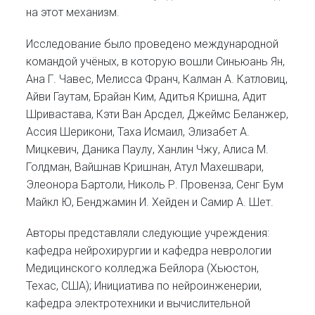
на этот механизм.
Исследование было проведено международной
командой учёных, в которую вошли Синьюань Ян,
Ана Г. Чавес, Мелисса Франч, Калман А. Катловиц,
Айви Гаутам, Брайан Ким, Адитья Кришна, Адит
Шривастава, Кэти Ван Арсдел, Джеймс Беланжер,
Ассия Шерикони, Таха Исмаил, Элизабет А.
Мицкевич, Даника Паулу, Ханлин Чжу, Алиса М.
Голдман, Вайшнав Кришнан, Атул Махешвари,
Элеонора Бартоли, Николь Р. Провенза, Сенг Бум
Майкл Ю, Бенджамин И. Хейден и Самир А. Шет.
Авторы представляли следующие учреждения:
кафедра нейрохирургии и кафедра неврологии
Медицинского колледжа Бейлора (Хьюстон,
Техас, США); Инициатива по нейроинженерии,
кафедра электротехники и вычислительной