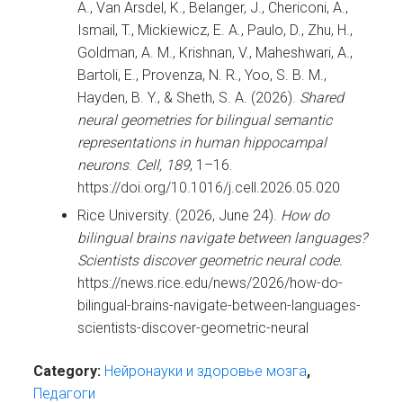
A., Van Arsdel, K., Belanger, J., Chericoni, A.,
Ismail, T., Mickiewicz, E. A., Paulo, D., Zhu, H.,
Goldman, A. M., Krishnan, V., Maheshwari, A.,
Bartoli, E., Provenza, N. R., Yoo, S. B. M.,
Hayden, B. Y., & Sheth, S. A. (2026).
Shared
neural geometries for bilingual semantic
representations in human hippocampal
neurons
.
Cell, 189
, 1–16.
https://doi.org/10.1016/j.cell.2026.05.020
Rice University. (2026, June 24).
How do
bilingual brains navigate between languages?
Scientists discover geometric neural code.
https://news.rice.edu/news/2026/how-do-
bilingual-brains-navigate-between-languages-
scientists-discover-geometric-neural
Category:
Нейронауки и здоровье мозга
,
Педагоги