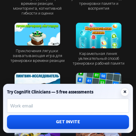
времени реакции,
тренировки памяти и
мониторинга, когнитивной
восприятия
гибкости и оценки
Приключения лягушки:
Карамельная линия:
захватывающая игра для
увлекательный способ
тренировки времени реакции
тренировки рабочей памяти
×
Try CogniFit Clinicians — 5 free assessments
Пингвин-исследователь: новая
Числа: новая захватывающая
увлекательная игра для
математическая головоломка
тренировки мозга от CogniFit
GET INVITE