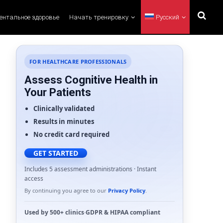
ментальное здоровье
Начать тренировку
Русский
FOR HEALTHCARE PROFESSIONALS
Assess Cognitive Health in
Your Patients
Clinically validated
Results in minutes
No credit card required
GET STARTED
Includes 5 assessment administrations · Instant
access
By continuing you agree to our
Privacy Policy
.
Used by
500+ clinics
·
GDPR
&
HIPAA
compliant