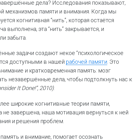
езавершённые дела? Исследования показывают,
ой механизмов памяти и внимания. Когда мы
ется когнитивная “нить”, которая остаётся
ча выполнена, эта “нить” закрывается, и
ли забыта.
шённые задачи создают некое “психологическое
ются доступными в нашей
рабочей памяти
. Это
 внимание и кратковременная память: мозг
ть незавершённые дела, чтобы подтолкнуть нас к
sider It Done!”, 2010)
.
лее широкие когнитивные теории памяти,
а не завершена, наша мотивация вернуться к ней
ания и решения проблем.
память и внимание, помогает осознать