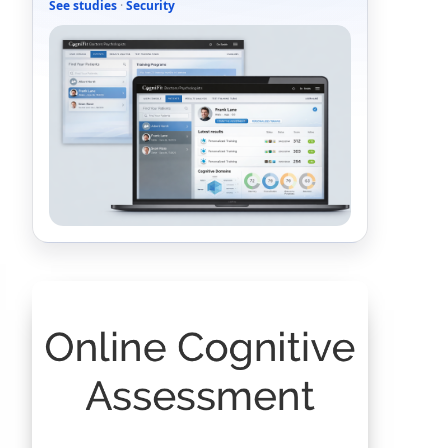
See studies
·
Security