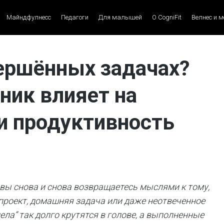
Майндфулнесс
Педагоги
Для малышей
О CogniFit
Велнес и 
вершённых задачах?
ник влияет на
и продуктивность
вы снова и снова возвращаетесь мыслями к тому,
 проект, домашняя задача или даже неотвеченное
ла” так долго крутятся в голове, а выполненные