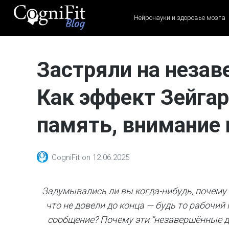
Нейронауки и здоровье мозга
CogniFit
Blog: Brain
Застряли на неза
Health
News
Как эффект Зейгар
Brain Training, Mental
Health, and Wellness
память, внимание 
CogniFit
on
12.06.2025
Задумывались ли вы когда-нибудь, почему 
что не довели до конца — будь то рабочий
сообщение? Почему эти “незавершённые де