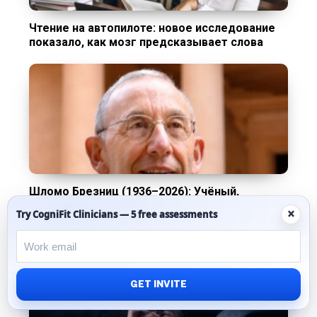
Чтение на автопилоте: новое исследование
показало, как мозг предсказывает слова
Шломо Брезниц (1936–2026): Учёный,
который верил, что мозг никогда не
×
Try CogniFit Clinicians — 5 free assessments
перестаёт учиться
GET INVITE