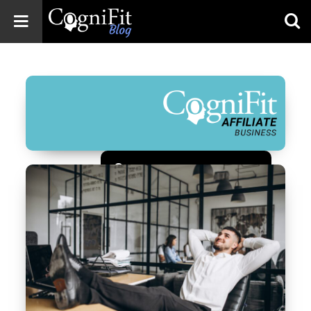
CogniFit
Blog: Brain
Health
News
Brain Training,
Mental Health, and
Wellness
Зарегистрироваться