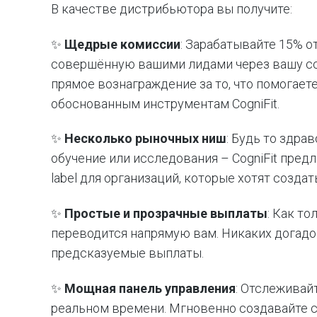
В качестве дистрибьютора вы получите:
✨
Щедрые комиссии
: Зарабатывайте 15% от
совершённую вашими лидами через вашу ссыл
прямое вознаграждение за то, что помогае
обоснованным инструментам CogniFit.
✨
Несколько рыночных ниш
: Будь то здра
обучение или исследования – CogniFit предл
label для организаций, которые хотят созд
✨
Простые и прозрачные выплаты
: Как то
переводится напрямую вам. Никаких догадок
предсказуемые выплаты.
✨
Мощная панель управления
: Отслеживай
реальном времени. Мгновенно создавайте с