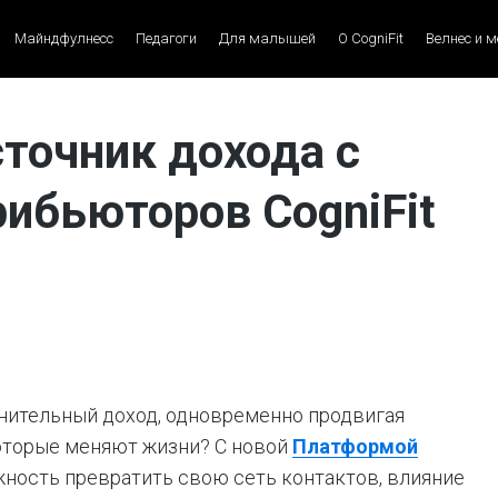
Майндфулнесс
Педагоги
Для малышей
О CogniFit
Велнес и 
точник дохода с
ибьюторов CogniFit
нительный доход, одновременно продвигая
оторые меняют жизни? С новой
Платформой
ожность превратить свою сеть контактов, влияние