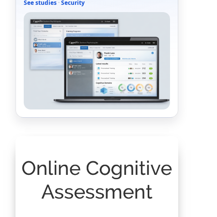
See studies
·
Security