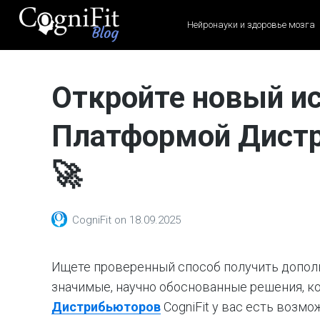
Нейронауки и здоровье мозга
CogniFit
Blog: Brain
Откройте новый ис
Health
News
Платформой Дистр
Brain Training, Mental
Health, and Wellness
🚀
CogniFit
on
18.09.2025
Ищете проверенный способ получить допол
значимые, научно обоснованные решения, к
Дистрибьюторов
CogniFit у вас есть возм