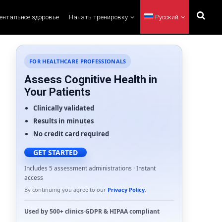
ментальное здоровье
Начать тренировку
Русский
FOR HEALTHCARE PROFESSIONALS
Assess Cognitive Health in
Your Patients
Clinically validated
Results in minutes
No credit card required
GET STARTED
Includes 5 assessment administrations · Instant
access
By continuing you agree to our
Privacy Policy
.
Used by
500+ clinics
·
GDPR
&
HIPAA
compliant