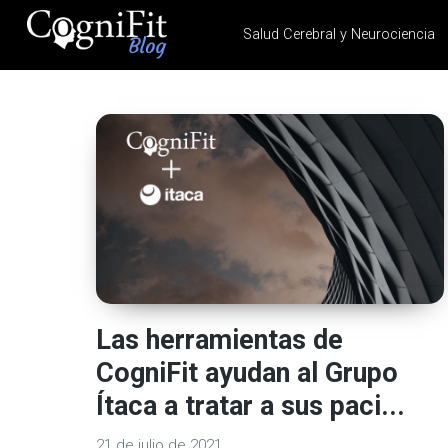
Salud Cerebral y Neurociencia
CogniFit
Blog: Brain
Health
News
Brain Training, Mental
Health, and Wellness
Las herramientas de
CogniFit ayudan al Grupo
Ítaca a tratar a sus paci...
21 de julio de 2021