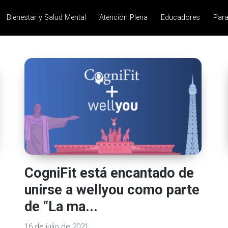
Bienestar y Salud Mental
Atención Plena
Educadores
Para
CogniFit está encantado de
unirse a wellyou como parte
de “La ma...
16 de julio de 2021