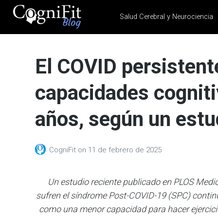
Salud Cerebral y Neurociencia
CogniFit
Blog: Brain
El COVID persistente
Health
News
capacidades cogniti
Brain Training, Mental
Health, and Wellness
años, según un estu
CogniFit
on
11 de febrero de 2025
Un estudio reciente publicado en PLOS Medic
sufren el síndrome Post-COVID-19 (SPC) contin
como una menor capacidad para hacer ejercicio 