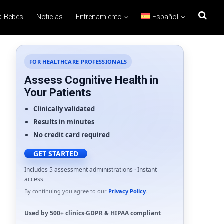
a Bebés
Noticias
Entrenamiento
Español
FOR HEALTHCARE PROFESSIONALS
Assess Cognitive Health in
Your Patients
Clinically validated
Results in minutes
No credit card required
GET STARTED
Includes 5 assessment administrations · Instant
access
By continuing you agree to our
Privacy Policy
.
Used by
500+ clinics
·
GDPR
&
HIPAA
compliant