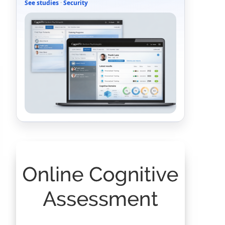
See studies
·
Security