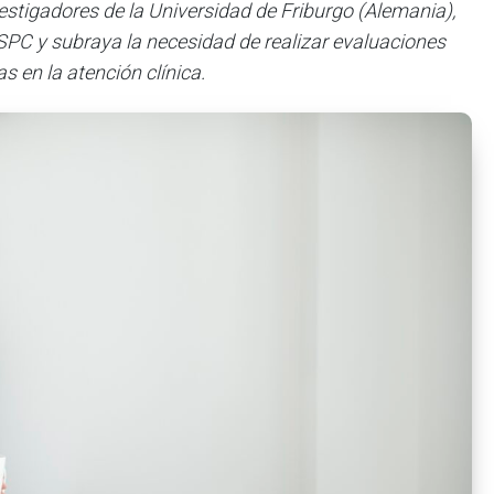
investigadores de la Universidad de Friburgo (Alemania),
SPC y subraya la necesidad de realizar evaluaciones
as en la atención clínica.