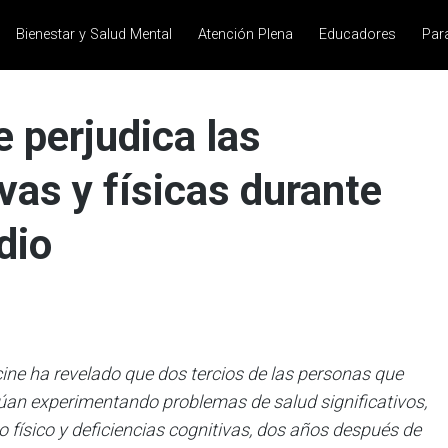
Bienestar y Salud Mental
Atención Plena
Educadores
Par
 perjudica las
vas y físicas durante
dio
ine ha revelado que dos tercios de las personas que
úan experimentando problemas de salud significativos,
físico y deficiencias cognitivas, dos años después de