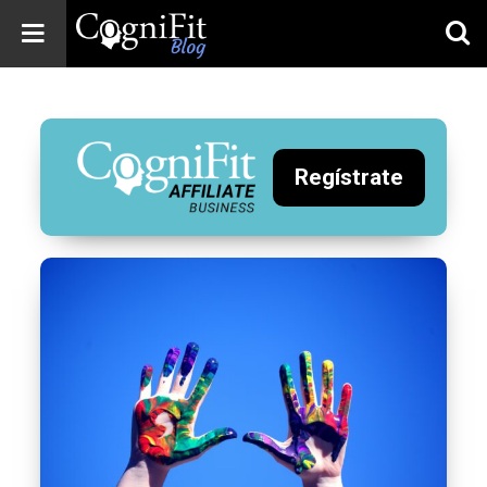
CogniFit
Blog: Brain
Health
News
Regístrate
Brain Training,
Mental Health, and
Wellness