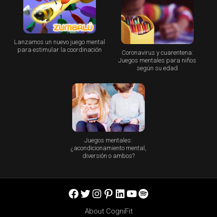
Lanzamos un nuevo juego mental
para estimular la coordinación
Coronavirus y cuarentena:
Juegos mentales para niños
según su edad
Juegos mentales:
¿acondicionamiento mental,
diversión o ambos?
Facebook
Twitter
Instagram
Pinterest
LinkedIn
YouTube
Spotify
About CogniFit