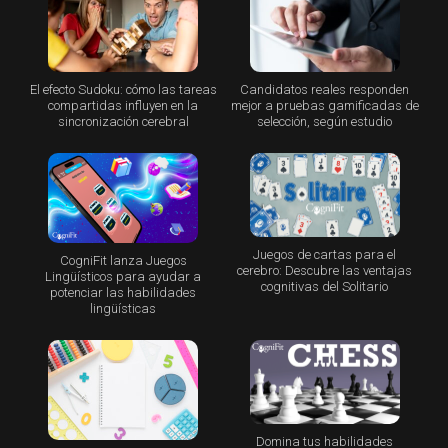
El efecto Sudoku: cómo las tareas
Candidatos reales responden
compartidas influyen en la
mejor a pruebas gamificadas de
sincronización cerebral
selección, según estudio
Juegos de cartas para el
CogniFit lanza Juegos
cerebro: Descubre las ventajas
Lingüísticos para ayudar a
cognitivas del Solitario
potenciar las habilidades
lingüísticas
Domina tus habilidades