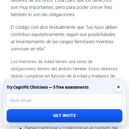
deberes de los niños. Está claro que los derechos
son muy importantes, pero para poder crecer feliz
también lo son las obligaciones.
El código civil dice textualmente que “l
os hijos deben
contribuir equitativamente, según sus posibilidades,
al levantamiento de las cargas familiares mientras
convivan en ella”.
Los menores de edad tienen una serie de
obligaciones dentro del ámbito familiar. Estos deberes
deben cumplirse en función de la edad y madurez de
los hijos:
×
Try CogniFit Clinicians — 5 free assessments
Deben participar en la vida familiar y en el
hogar.
Deben respetar a sus padres, hermanos y
GET INVITE
otros familiares.
Deben participar y colaborar en el cuidado del