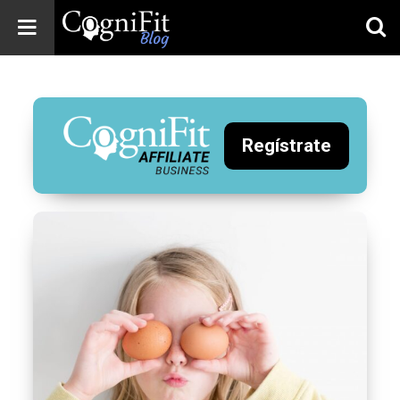
CogniFit
Blog: Brain
Health
News
Regístrate
Brain Training,
Mental Health, and
Wellness